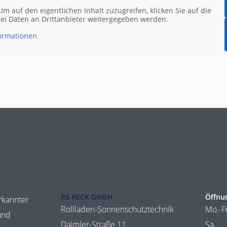
 Um auf den eigentlichen Inhalt zuzugreifen, klicken Sie auf die
abei Daten an Drittanbieter weitergegeben werden.
ormationen
RS RECK GmbH
Öffnu
erkannter
Rollladen-Sonnenschutztechnik
Mo.-F
und
Daimler-Straße 11
Sa. 